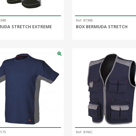
834B
Ref. 8734B
MUDA STRETCH EXTREME
BOX BERMUDA STRETCH
8175
Ref. 8746C