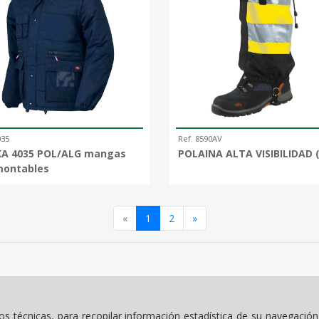
035
Ref. 8590AV
A 4035 POL/ALG mangas
POLAINA ALTA VISIBILIDAD (
ontables
Anterior
Siguiente
«
1
2
»
 técnicas, para recopilar información estadística de su navegación 