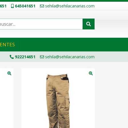
651
645041651
sehila@sehilacanarias.com
IENTES
922214651
sehila@sehilacanarias.com