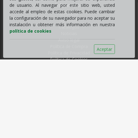
Información
de usuario. Al navegar por este sitio web, usted
accede al empleo de estas cookies. Puede cambiar
Empresa
la configuración de su navegador para no aceptar su
Servicios
instalación u obtener más información en nuestra
Catálogos
política de cookies
Noticias
Aviso legal
Política de Compra
Aceptar
Política de Privacidad
Política de Cookies
Contacto
C/ Fernando Beautell nº13, Chamberí
38009 Santa Cruz de Tenerife, España
Tfno
922214651
sehila@sehilacanarias.com
Horario
Horario de invierno
De Lunes a Viernes, de 8:00 a 17:00 ininterrumpido
Horario de Verano