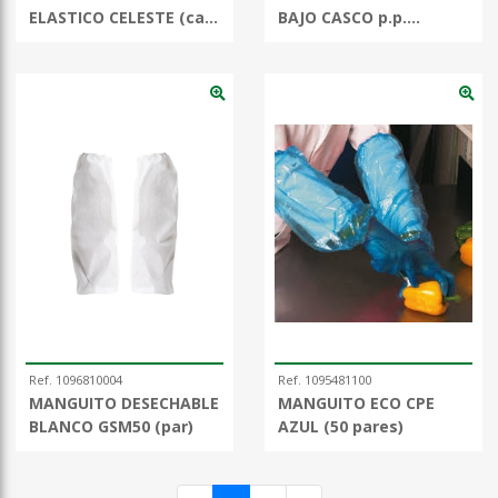
ELASTICO CELESTE (caja
BAJO CASCO p.p.
1000 uds)
(bolsa/50 uds)
Ref. 1096810004
Ref. 1095481100
MANGUITO DESECHABLE
MANGUITO ECO CPE
BLANCO GSM50 (par)
AZUL (50 pares)