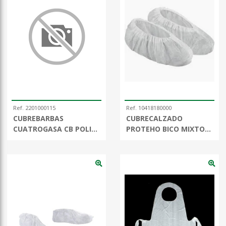
Ref. 2201000115
Ref. 10418180000
CUBREBARBAS
CUBRECALZADO
CUATROGASA CB POLIP.
PROTEHO BICO MIXTO
(bolsa 100uds)
ANTIDESL (50 ud))