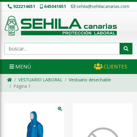
922214651
645041651
sehila@sehilacanarias.com
MENÚ
CLIENTES
VESTUARIO LABORAL
Vestuario desechable
Página 1