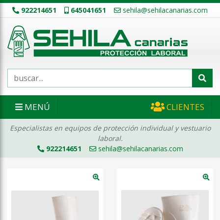
922214651
645041651
sehila@sehilacanarias.com
MENÚ
CLIENTES
Especialistas en equipos de protección individual y vestuario
laboral.
922214651
sehila@sehilacanarias.com