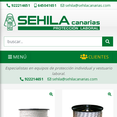
922214651
645041651
sehila@sehilacanarias.com
MENÚ
CLIENTES
Especialistas en equipos de protección individual y vestuario
laboral.
922214651
sehila@sehilacanarias.com