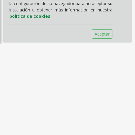
la configuración de su navegador para no aceptar su
instalación u obtener más información en nuestra
política de cookies
Aceptar
Información
Empresa
Servicios
Catálogos
Noticias
Aviso legal
Política de Compra
Política de Privacidad
Política de Cookies
Contacto