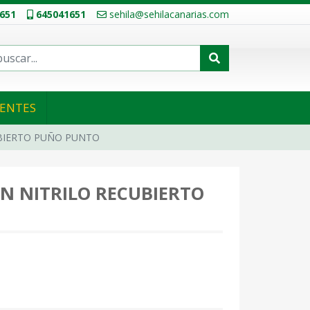
651
645041651
sehila@sehilacanarias.com
IENTES
BIERTO PUÑO PUNTO
N NITRILO RECUBIERTO