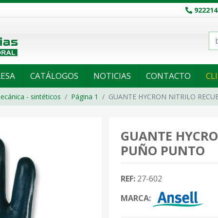
922214
ESA
CATÁLOGOS
NOTICIAS
CONTACTO
CL
ecánica - sintéticos
Página 1
GUANTE HYCRON NITRILO RECU
GUANTE HYCRO
PUÑO PUNTO
REF:
27-602
MARCA: