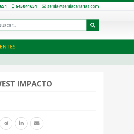
651
645041651
sehila@sehilacanarias.com
IENTES
EST IMPACTO