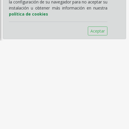
la configuración de su navegador para no aceptar su
instalación u obtener más información en nuestra
política de cookies
Aceptar
Información
Empresa
Servicios
Catálogos
Noticias
Aviso legal
Política de Compra
Política de Privacidad
Política de Cookies