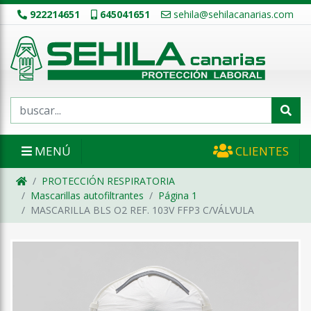
922214651
645041651
sehila@sehilacanarias.com
MENÚ
CLIENTES
PROTECCIÓN RESPIRATORIA
Mascarillas autofiltrantes
Página 1
MASCARILLA BLS O2 REF. 103V FFP3 C/VÁLVULA