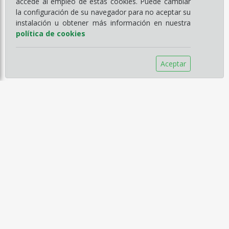
accede al empleo de estas cookies. Puede cambiar
la configuración de su navegador para no aceptar su
instalación u obtener más información en nuestra
política de cookies
Aceptar
Información
Empresa
Servicios
Catálogos
Noticias
Aviso legal
Política de Compra
Política de Privacidad
Política de Cookies