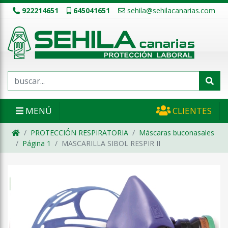
922214651
645041651
sehila@sehilacanarias.com
MENÚ
CLIENTES
PROTECCIÓN RESPIRATORIA
Máscaras buconasales
Página 1
MASCARILLA SIBOL RESPIR II