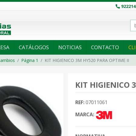
922214
ESA
CATÁLOGOS
NOTICIAS
CONTACTO
CL
cambios
Página 1
KIT HIGIENICO 3M HY520 PARA OPTIME II
KIT HIGIENICO 
REF:
07011061
MARCA: