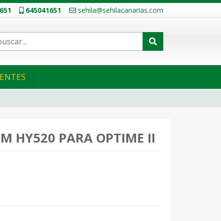
651
645041651
sehila@sehilacanarias.com
IENTES
3M HY520 PARA OPTIME II