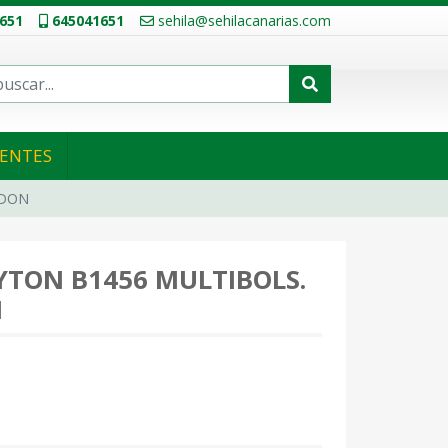
651
645041651
sehila@sehilacanarias.com
IENTES
ODON
TON B1456 MULTIBOLS.
N