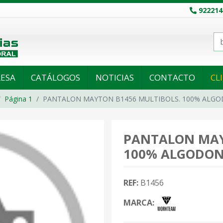
922214
ESA
CATÁLOGOS
NOTICIAS
CONTACTO
CL
Página 1
PANTALON MAYTON B1456 MULTIBOLS. 100% ALG
PANTALON MAY
100% ALGODO
REF:
B1456
MARCA: