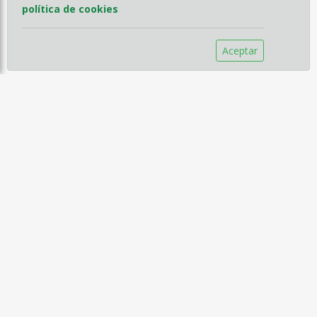
política de cookies
Aceptar
Información
Empresa
Servicios
Catálogos
Noticias
Aviso legal
Política de Compra
Política de Privacidad
Política de Cookies
Contacto
C/ Fernando Beautell nº13, Chamberí