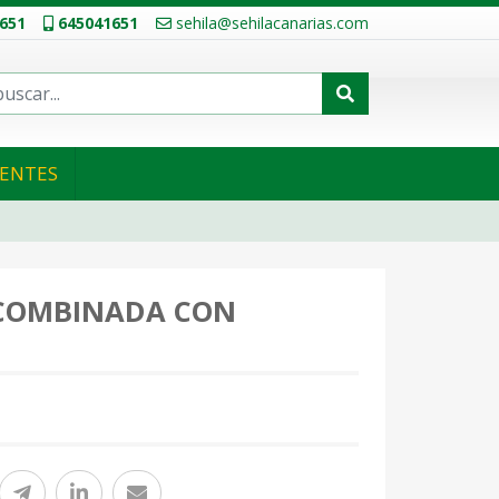
651
645041651
sehila@sehilacanarias.com
IENTES
 COMBINADA CON