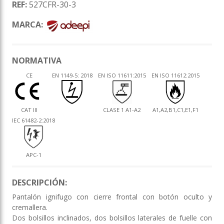
REF:
527CFR-30-3
MARCA:
NORMATIVA
CE
EN 1149-5: 2018
EN ISO 11611:2015
EN ISO 11612:2015
CAT III
CLASE 1 A1-A2
A1,A2,B1,C1,E1,F1
IEC 61482-2:2018
APC-1
DESCRIPCIÓN:
Pantalón ignifugo con cierre frontal con botón oculto y
cremallera.
Dos bolsillos inclinados, dos bolsillos laterales de fuelle con