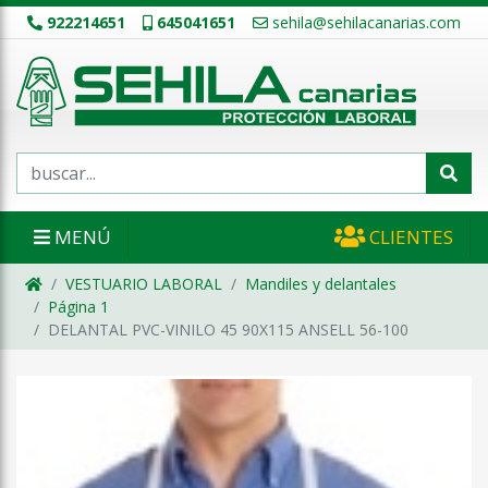
922214651
645041651
sehila@sehilacanarias.com
MENÚ
CLIENTES
VESTUARIO LABORAL
Mandiles y delantales
Página 1
DELANTAL PVC-VINILO 45 90X115 ANSELL 56-100