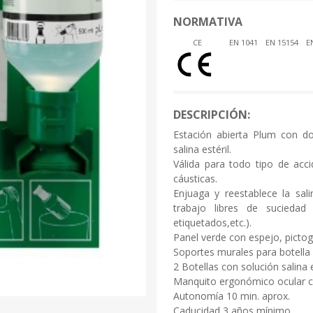
NORMATIVA
CE
EN 1041
EN 15154
E
DESCRIPCIÓN:
Estación abierta Plum con d
salina estéril.
Válida para todo tipo de acci
cáusticas.
Enjuaga y reestablece la sali
trabajo libres de suciedad 
etiquetados,etc.).
Panel verde con espejo, picto
Soportes murales para botella at
2 Botellas con solución salina e
Manquito ergonómico ocular co
Autonomía 10 min. aprox.
Caducidad 3 años mínimo.