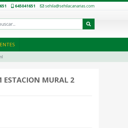
651
645041651
sehila@sehilacanarias.com
IENTES
ml
 ESTACION MURAL 2