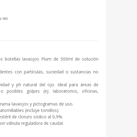
N 980
os botellas lavaojos Plum de 500ml de solución
dentes con partículas, suciedad o sustancias no
nidad y ph natural del ojo. Ideal para áreas de
o posibles golpes (ej: laboratorios, oficinas,
grama lavaojos y pictogramas de uso.
ornillables (incluye tornillos).
stéril de cloruro sódico al 0,9%.
n válvula reguladora de caudal.