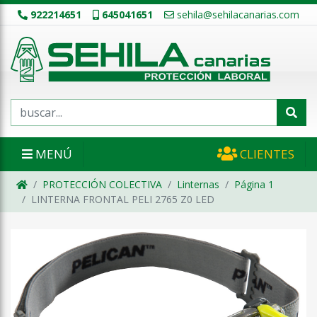
922214651
645041651
sehila@sehilacanarias.com
MENÚ
CLIENTES
PROTECCIÓN COLECTIVA
Linternas
Página 1
LINTERNA FRONTAL PELI 2765 Z0 LED