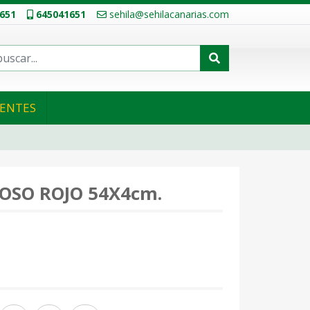
651
645041651
sehila@sehilacanarias.com
IENTES
OSO ROJO 54X4cm.