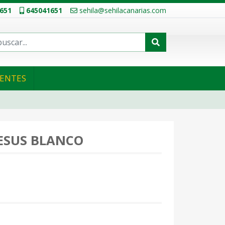
651
645041651
sehila@sehilacanarias.com
IENTES
ESUS BLANCO