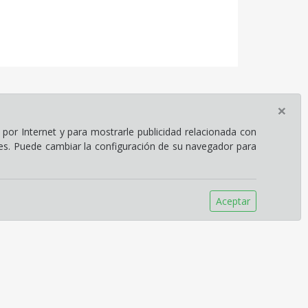
×
por Internet y para mostrarle publicidad relacionada con
ies. Puede cambiar la configuración de su navegador para
Aceptar
rario
rario de invierno
 Lunes a Viernes, de 8:00 a 17:00 ininterrumpido