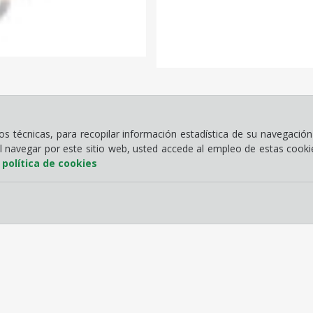
 técnicas, para recopilar información estadística de su navegación 
Al navegar por este sitio web, usted accede al empleo de estas cook
a
política de cookies
Contacto
Ho
C/ Fernando Beautell nº13, Chamberí
Ho
38009 Santa Cruz de Tenerife, España
De