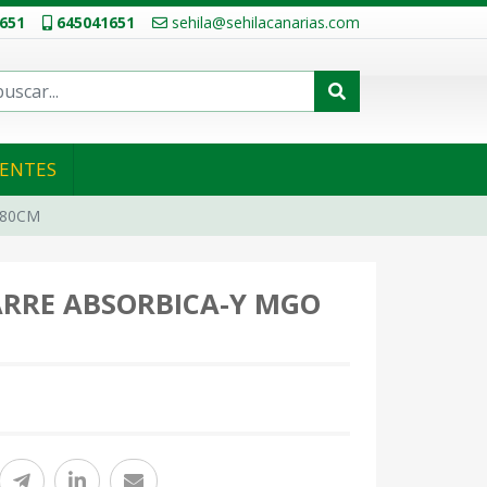
651
645041651
sehila@sehilacanarias.com
IENTES
 80CM
RRE ABSORBICA-Y MGO