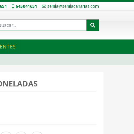
651
645041651
sehila@sehilacanarias.com
IENTES
TONELADAS