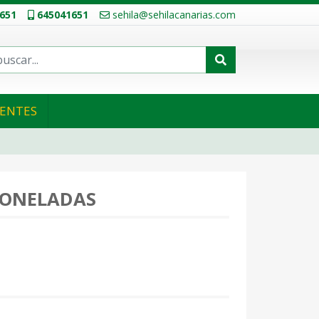
651
645041651
sehila@sehilacanarias.com
IENTES
TONELADAS