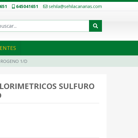
651
645041651
sehila@sehilacanarias.com
IENTES
DROGENO 1/D
OLORIMETRICOS SULFURO
D