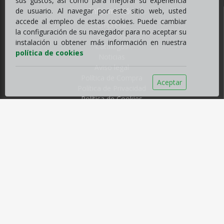
sus gustos, así como para mejorar su experiencia
Información
de usuario. Al navegar por este sitio web, usted
accede al empleo de estas cookies. Puede cambiar
Empresa
la configuración de su navegador para no aceptar su
Servicios
instalación u obtener más información en nuestra
Catálogos
política de cookies
Noticias
Aviso legal
Política de Compra
Aceptar
Política de Privacidad
Política de Cookies
Contacto
C/ Fernando Beautell nº13, Chamberí
38009 Santa Cruz de Tenerife, España
Tfno
922214651
sehila@sehilacanarias.com
Horario
Horario de invierno
De Lunes a Viernes, de 8:00 a 17:00 ininterrumpido