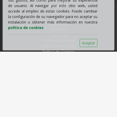
sus gustos, así como para mejorar su experiencia
Información
de usuario. Al navegar por este sitio web, usted
accede al empleo de estas cookies. Puede cambiar
Empresa
la configuración de su navegador para no aceptar su
Servicios
instalación u obtener más información en nuestra
Catálogos
política de cookies
Noticias
Aviso legal
Política de Compra
Aceptar
Política de Privacidad
Política de Cookies
Contacto
C/ Fernando Beautell nº13, Chamberí
38009 Santa Cruz de Tenerife, España
Tfno
922214651
sehila@sehilacanarias.com
Horario
Horario de invierno
De Lunes a Viernes, de 8:00 a 17:00 ininterrumpido